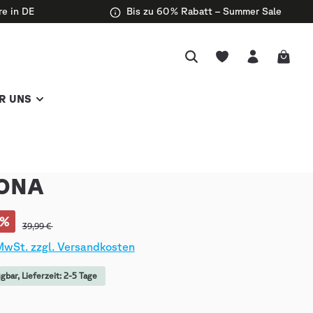
re in DE
Bis zu 60 % Rabatt – Summer Sale
R UNS
ONA
%
39,99 €
 MwSt. zzgl. Versandkosten
gbar, Lieferzeit: 2-5 Tage