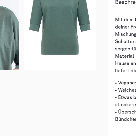
Beschre
Mit dem 
deiner Fr
Mischung
Schultern
sorgen fü
Material
Hause en
liefert d
• Veganes
• Weiche
• Etwas 
• Locker
• Übersc
Bündche