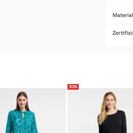
Materia
Zertifiz
30
%