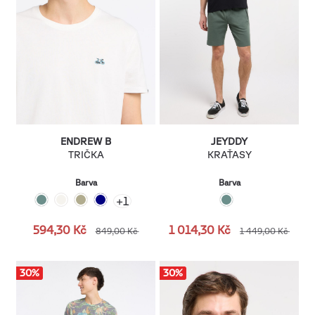
ENDREW B
JEYDDY
TRIČKA
KRAŤASY
Barva
Barva
+
1
594,30 Kč
1 014,30 Kč
849,00 Kč
1 449,00 Kč
30
%
30
%