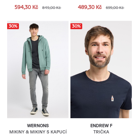
594,30 Kč
489,30 Kč
849,00 Kč
699,00 Kč
30
%
30
%
WERNONS
ENDREW F
MIKINY & MIKINY S KAPUCÍ
TRIČKA