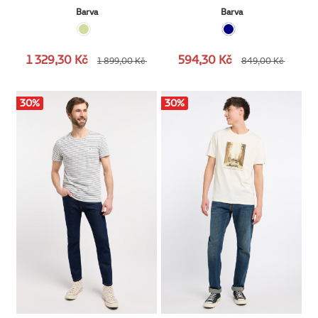
Barva
Barva
1 329,30 Kč
594,30 Kč
1 899,00 Kč
849,00 Kč
30
%
30
%