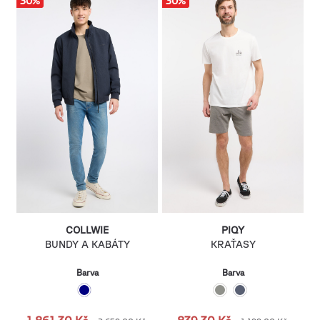
30
%
30
%
COLLWIE
PIQY
BUNDY A KABÁTY
KRAŤASY
Barva
Barva