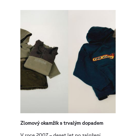
Zlomový okamžik s trvalým dopadem
V roce 2007 – deset let po založení