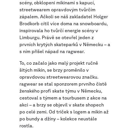
scény, obklopeni mikinami s kapucí,
streetwearem opravdovým tvůrčím
zápalem. Ačkoli se náš zakladatel Holger
Brodkorb cítil více doma na snowboardu,
inspirovala ho tvůrčí energie scény v
Limburgu. Právě se otevřel jeden z
prvních krytých skateparků v Německu – a
s ním přišel nápad na ragwear.
To, co začalo jako malý projekt ručně
šitých mikin, se brzy proměnilo v
opravdovou streetwearovou značku.
ragwear se stal sponzorem prvního čistě
ženského profi skate týmu v Německu,
cestoval s týmem a tourbusem z akce na
akci – a brzy se objevil v skate shopech
po celé zemi. Od triček s logem a mikin až
po bundy a džíny – kolekce neustále
rostla.