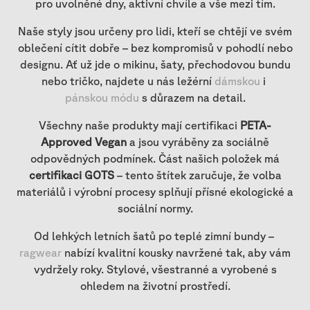
pro uvolněné dny, aktivní chvíle a vše mezi tím.
Naše styly jsou určeny pro lidi, kteří se chtějí ve svém
oblečení cítit dobře – bez kompromisů v pohodlí nebo
designu. Ať už jde o mikinu, šaty, přechodovou bundu
nebo tričko, najdete u nás ležérní
dámskou
i
pánskou módu
s důrazem na detail.
Všechny naše produkty mají certifikaci
PETA-
Approved Vegan
a jsou vyráběny za sociálně
odpovědných podmínek. Část našich položek má
certifikaci GOTS
– tento štítek zaručuje, že volba
materiálů i výrobní procesy splňují přísné ekologické a
sociální normy.
Od lehkých letních
šatů
po teplé zimní
bundy
–
ragwear
nabízí kvalitní kousky navržené tak, aby vám
vydržely roky. Stylové, všestranné a vyrobené s
ohledem na životní prostředí.