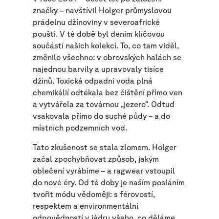
značky – navštívil Holger průmyslovou
prádelnu džínoviny v severoafrické
poušti. V té době byl denim klíčovou
součástí našich kolekcí. To, co tam viděl,
změnilo všechno: v obrovských halách se
najednou barvily a upravovaly tisíce
džínů. Toxická odpadní voda plná
chemikálií odtékala bez čištění přímo ven
a vytvářela za továrnou „jezero“. Odtud
vsakovala přímo do suché půdy – a do
místních podzemních vod.
Tato zkušenost se stala zlomem. Holger
začal zpochybňovat způsob, jakým
oblečení vyrábíme – a ragwear vstoupil
do nové éry. Od té doby je naším posláním
tvořit módu vědoměji: s férovostí,
respektem a environmentální
odpovědností v jádru všeho, co děláme.