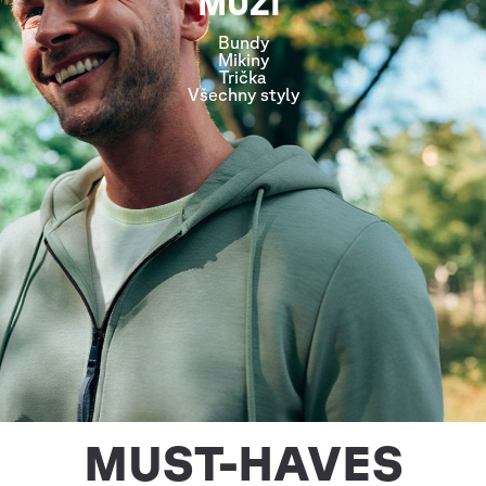
MUŽI
Bundy
Mikiny
Trička
Všechny styly
MUST-HAVES