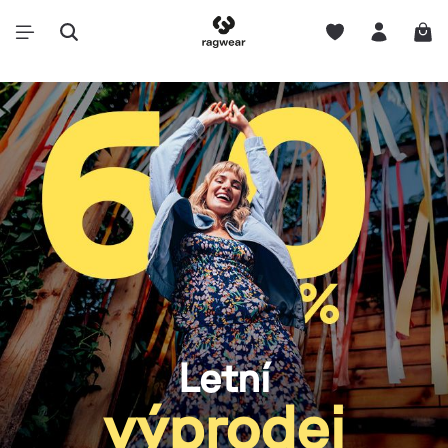
Letní
výprodej