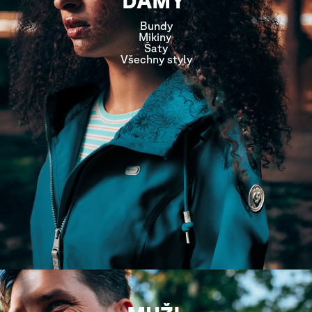
DÁMY
Bundy
Mikiny
Šaty
Všechny styly