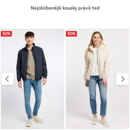
Nejoblíbenější kousky právě teď
30
%
30
%