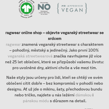
ragwear online shop – objevte veganský streetwear se
srdcem
ragwear
znamená veganský streetwear s charakterem
– pohodlný, městský a jedinečný. Jako první 100%
veganská streetwearová
značka navrhujeme již více
než 25 let oblečení, které se přizpůsobí vašemu životu:
pro uvolněné dny, aktivní chvíle a vše mezi tím.
Naše styly jsou určeny pro lidi, kteří se chtějí ve svém
oblečení cítit dobře – bez kompromisů v pohodlí nebo
designu. Ať už jde o mikinu, šaty, přechodovou bundu
nebo tričko, najdete u nás ležérní
dámskou
i
pánskou módu
s důrazem na detail.