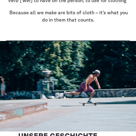
verb [‘wer] to have on the person;
to use for clothing
Because all we make are bits of cloth – it’s what you
do in them that counts.
UNSERE GESCHICHTE