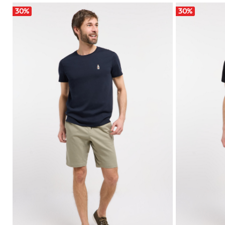
30
%
30
%