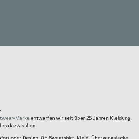
z
etwear-Marke
entwerfen wir seit über 25 Jahren Kleidung,
lles dazwischen.
fort oder Design. Ob Sweatshirt, Kleid, Übergangsjacke