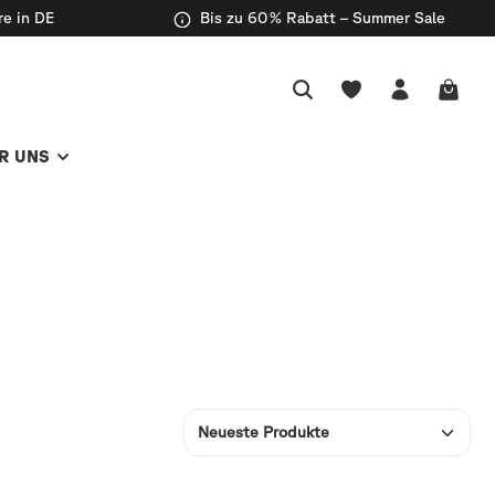
re in DE
Bis zu 60 % Rabatt – Summer Sale
R UNS