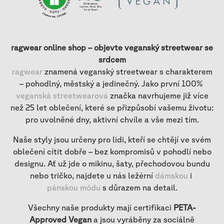
ragwear online shop – objevte veganský streetwear se
srdcem
ragwear
znamená veganský streetwear s charakterem
– pohodlný, městský a jedinečný. Jako první 100%
veganská streetwearová
značka navrhujeme již více
než 25 let oblečení, které se přizpůsobí vašemu životu:
pro uvolněné dny, aktivní chvíle a vše mezi tím.
Naše styly jsou určeny pro lidi, kteří se chtějí ve svém
oblečení cítit dobře – bez kompromisů v pohodlí nebo
designu. Ať už jde o mikinu, šaty, přechodovou bundu
nebo tričko, najdete u nás ležérní
dámskou
i
pánskou módu
s důrazem na detail.
Všechny naše produkty mají certifikaci
PETA-
Approved Vegan
a jsou vyráběny za sociálně