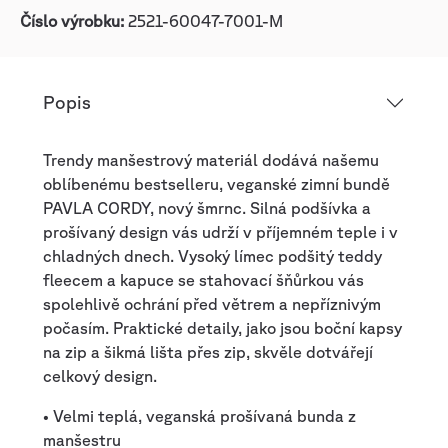
Číslo výrobku:
2521-60047-7001-M
Popis
Trendy manšestrový materiál dodává našemu
oblíbenému bestselleru, veganské zimní bundě
PAVLA CORDY, nový šmrnc. Silná podšívka a
prošívaný design vás udrží v příjemném teple i v
chladných dnech. Vysoký límec podšitý teddy
fleecem a kapuce se stahovací šňůrkou vás
spolehlivě ochrání před větrem a nepříznivým
počasím. Praktické detaily, jako jsou boční kapsy
na zip a šikmá lišta přes zip, skvěle dotvářejí
celkový design.
• Velmi teplá, veganská prošívaná bunda z
manšestru