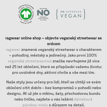
ragwear online shop – objevte veganský streetwear se
srdcem
ragwear
znamená veganský streetwear s charakterem
– pohodlný, městský a jedinečný. Jako první 100%
veganská streetwearová
značka navrhujeme již více
než 25 let oblečení, které se přizpůsobí vašemu životu:
pro uvolněné dny, aktivní chvíle a vše mezi tím.
Naše styly jsou určeny pro lidi, kteří se chtějí ve svém
oblečení cítit dobře – bez kompromisů v pohodlí nebo
designu. Ať už jde o mikinu, šaty, přechodovou bundu
nebo tričko, najdete u nás ležérní
dámskou
i
pánskou módu
s důrazem na detail.