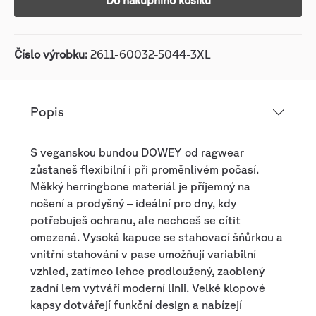
Do nákupního košíku
Číslo výrobku:
2611-60032-5044-3XL
Popis
S veganskou bundou DOWEY od ragwear
zůstaneš flexibilní i při proměnlivém počasí.
Měkký herringbone materiál je příjemný na
nošení a prodyšný – ideální pro dny, kdy
potřebuješ ochranu, ale nechceš se cítit
omezená. Vysoká kapuce se stahovací šňůrkou a
vnitřní stahování v pase umožňují variabilní
vzhled, zatímco lehce prodloužený, zaoblený
zadní lem vytváří moderní linii. Velké klopové
kapsy dotvářejí funkční design a nabízejí