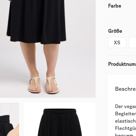
Farbe
Größe
XS
Produktnum
Beschre
Der vega
Begleiter
elastisc
Flechtgür
bequem. D