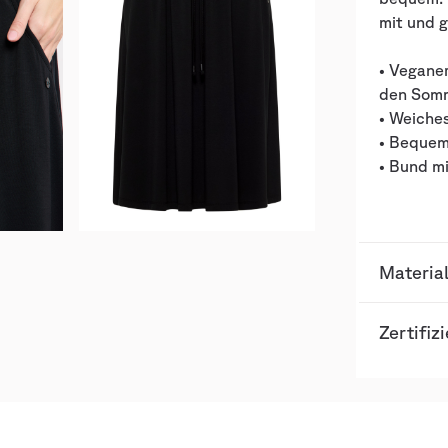
mit und g
• Veganer
den Som
• Weiches
• Bequeme
• Bund m
Materia
Zertifiz