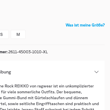
Was ist meine Größe?
S
M
mer:
2611-45003-1010-XL
ibung
ne Rock REIKKO von ragwear ist ein unkomplizierter
 für viele sommerliche Outfits. Der bequeme,
he Gummi-Bund mit Gürtelschlaufen und dünnem
tel, sowie seitliche Eingrifftaschen sind praktisch und
er leichte Jersey-Stoff schwingt bei jedem Schritt