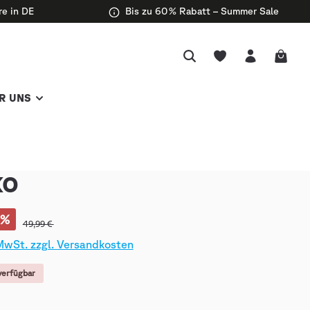
re in DE
Bis zu 60 % Rabatt – Summer Sale
R UNS
KO
%
49,99 €
 MwSt. zzgl. Versandkosten
verfügbar