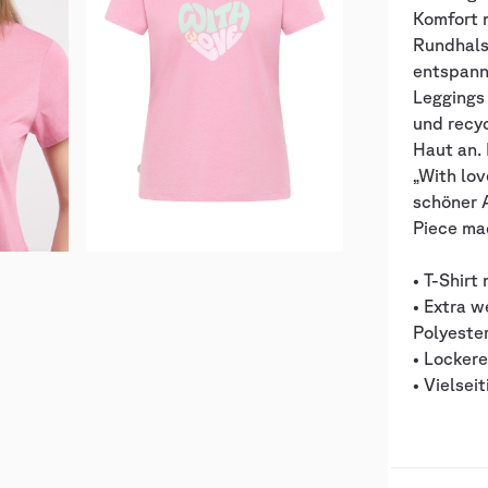
Komfort 
Rundhalsa
entspann
Leggings
und recyc
Haut an. 
„With lov
schöner 
Piece ma
• T-Shirt
• Extra 
Polyeste
• Locker
• Vielsei