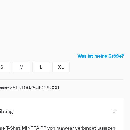
Was ist meine Größe?
S
M
L
XL
mer:
2611-10025-4009-XXL
ibung
ne T-Shirt MINTTA PP von ragwear verbindet lässigen