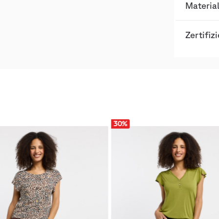
Materia
Zertifiz
30
%