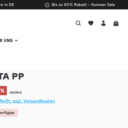
re in DE
Bis zu 60 % Rabatt – Summer Sale
R UNS
TA PP
%
29,99 €
 MwSt. zzgl. Versandkosten
verfügbar