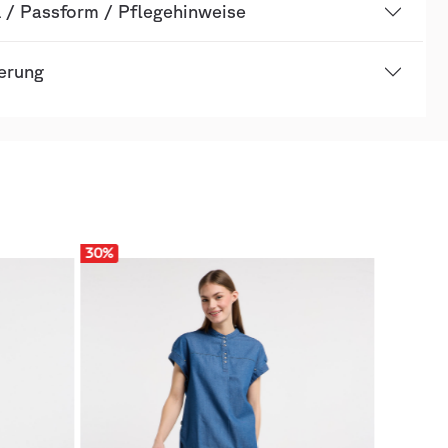
l / Passform / Pflegehinweise
ierung
30
%