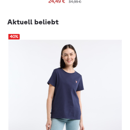
24,49 €
34,99 €
Aktuell beliebt
40
%