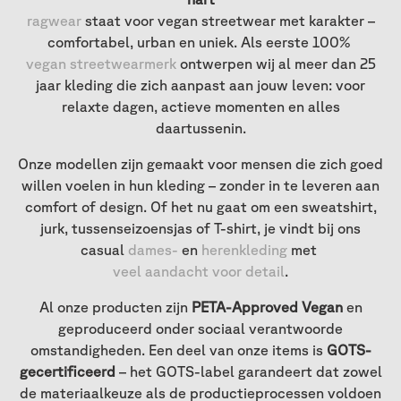
ragwear
staat voor vegan streetwear met karakter –
comfortabel, urban en uniek. Als eerste 100%
vegan streetwearmerk
ontwerpen wij al meer dan 25
jaar kleding die zich aanpast aan jouw leven: voor
relaxte dagen, actieve momenten en alles
daartussenin.
Onze modellen zijn gemaakt voor mensen die zich goed
willen voelen in hun kleding – zonder in te leveren aan
comfort of design. Of het nu gaat om een sweatshirt,
jurk, tussenseizoensjas of T-shirt, je vindt bij ons
casual
dames-
en
herenkleding
met
veel aandacht voor detail
.
Al onze producten zijn
PETA-Approved Vegan
en
geproduceerd onder sociaal verantwoorde
omstandigheden. Een deel van onze items is
GOTS-
gecertificeerd
– het GOTS-label garandeert dat zowel
de materiaalkeuze als de productieprocessen voldoen