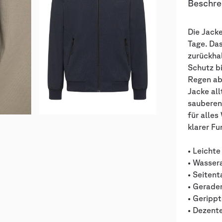
Beschre
Die Jack
Tage. Das
zurückha
Schutz bi
Regen ab
Jacke all
sauberen
für alles
klarer Fu
• Leicht
• Wasser
• Seiten
• Gerade
• Geripp
• Dezente