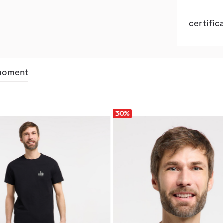
certific
 moment
30
%