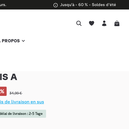
urs.
Jusqu'à - 60 % - Soldes d'été
À PROPOS
IS A
%
34,99 €
is de livraison en sus
élai de livraison : 2-5 Tage