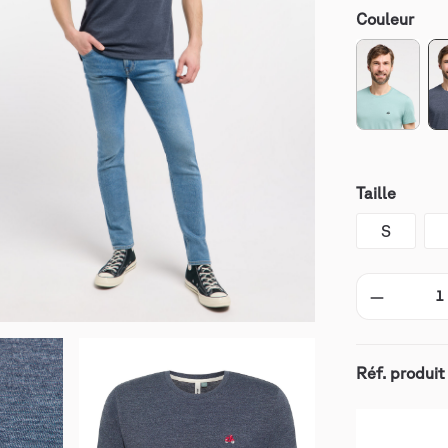
Couleur
Taille
S
Réf. produit