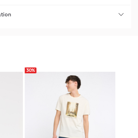
ation
30
%