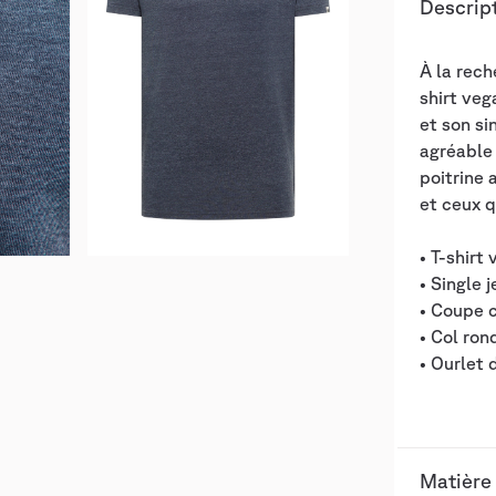
Descrip
À la rech
shirt veg
et son si
agréable 
poitrine 
et ceux q
• T-shirt
• Single 
• Coupe 
• Col ron
• Ourlet 
Matière 