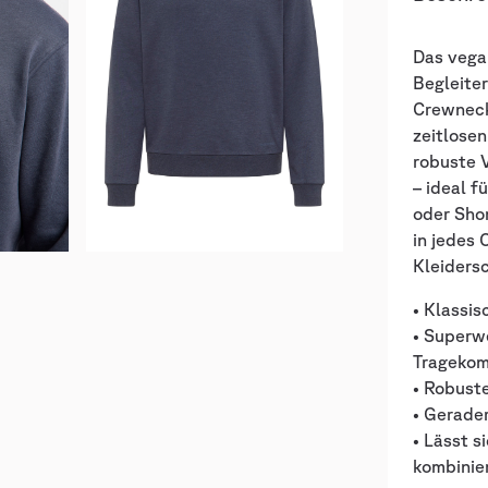
Das vega
Begleiter
Crewneck
zeitlosen
robuste 
– ideal f
oder Shor
in jedes 
Kleiders
• Klassi
• Superw
Tragekom
• Robust
• Gerade
• Lässt s
kombinie