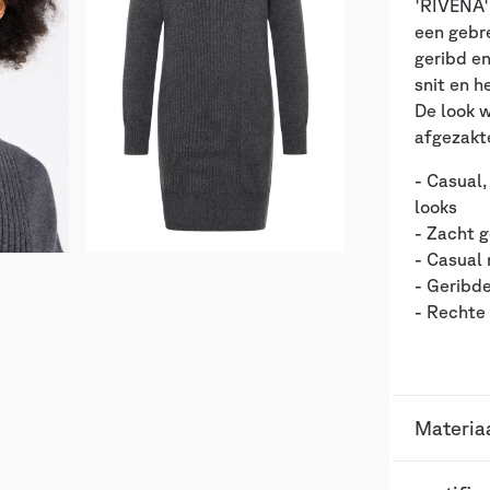
'RIVENA'!
een gebr
geribd en
snit en 
De look 
afgezakt
- Casual,
looks
- Zacht g
- Casual
- Geribd
- Rechte
Materia