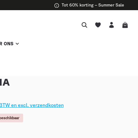
Tot 60% korting – Summer Sale
R ONS
NA
. BTW en excl. verzendkosten
beschikbaar