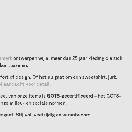
rmerk
ontwerpen wij al meer dan 25 jaar kleding die zich
daartussenin.
ort of design. Of het nu gaat om een sweatshirt, jurk,
l aandacht voor detail
.
el van onze items is
GOTS-gecertificeerd
– het GOTS-
nge milieu- en sociale normen.
gaat. Stijlvol, veelzijdig en verantwoord.