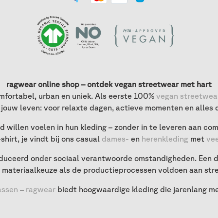
ragwear online shop – ontdek vegan streetwear met hart
mfortabel, urban en uniek. Als eerste 100%
vegan streetwea
jouw leven: voor relaxte dagen, actieve momenten en alles 
willen voelen in hun kleding – zonder in te leveren aan comf
shirt, je vindt bij ons casual
dames-
en
herenkleding
met
vee
uceerd onder sociaal verantwoorde omstandigheden. Een de
 materiaalkeuze als de productieprocessen voldoen aan stre
assen
–
ragwear
biedt hoogwaardige kleding die jarenlang mee