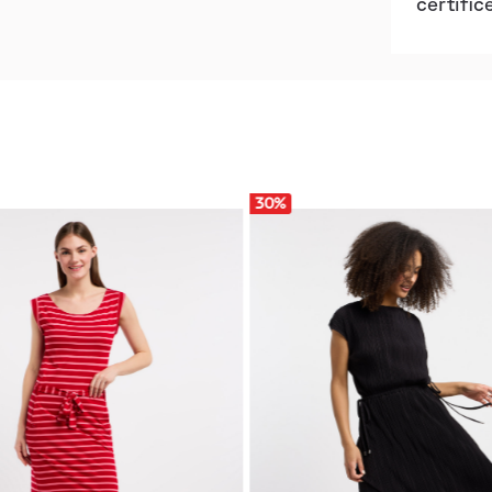
certific
30
%