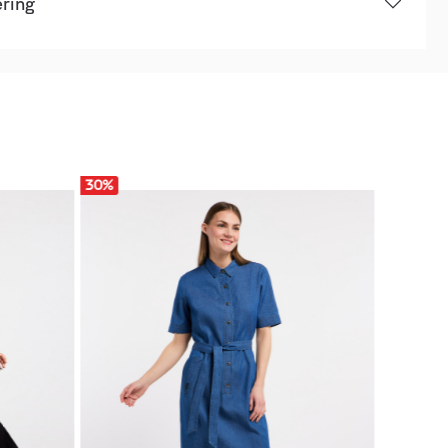
ering
30
%