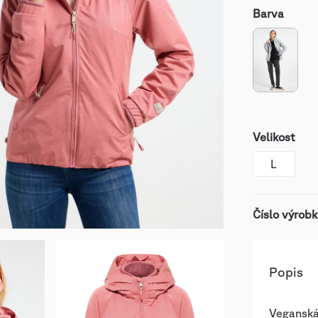
Barva
Velikost
L
Číslo výrob
Popis
Veganská