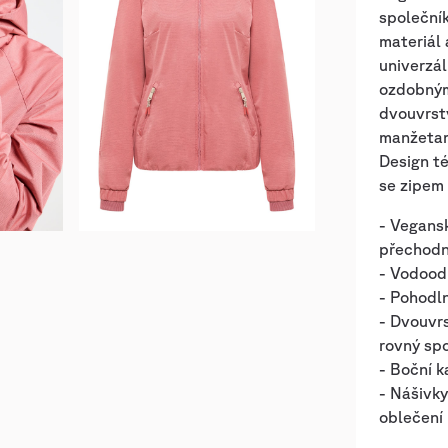
společník
materiál 
univerzá
ozdobným
dvouvrst
manžetami
Design t
se zipem
- Vegans
přechodná
- Vodood
- Pohodln
- Dvouvr
rovný sp
- Boční k
- Nášivk
oblečení