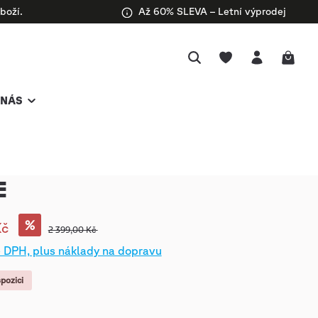
boží.
Až 60% SLEVA – Letní výprodej
 NÁS
E
%
Kč
2 399,00 Kč
 DPH, plus náklady na dopravu
spozici