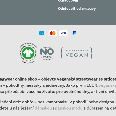
Odstoupení
Odstoupit od smlouvy
ragwear online shop – objevte veganský streetwear se srdce
– pohodlný, městský a jedinečný. Jako první 100%
veganská
 se přizpůsobí vašemu životu: pro uvolněné dny, aktivní chvíle
 oblečení cítit dobře – bez kompromisů v pohodlí nebo designu.
dete u nás ležérní
dámskou
i
pánskou módu
s důrazem na det