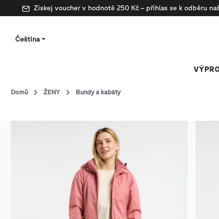
Získej voucher v hodnotě 250 Kč – přihlas se k odběru n
Čeština
VÝPRO
Domů
ŽENY
Bundy a kabáty