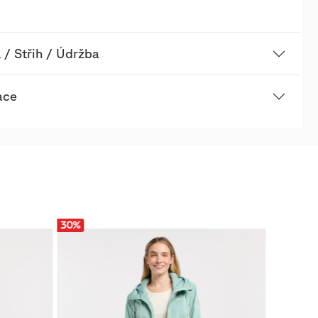
 / Střih / Údržba
ace
30
%