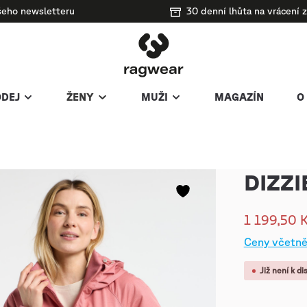
ašeho newsletteru
30 denní lhůta na vrácení z
DEJ
ŽENY
MUŽI
MAGAZÍN
O
DIZZI
1 199,50 
Ceny včetně
Již není k di