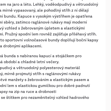
em na jaro a léto. Lehký, voděodpudivý a větruodolný
a mírně vypasovaný, ale pohodlný střih z ní dělají
lní bundu. Kapuce s vysokým výstřihem je opatřena
i sběry, zatímco raglánové rukávy mají moderní
vý vzhled s žebrovaným úpletem a elastickými
. Pružný spodní lem rovněž zajišťuje přiléhavý střih.
éto sportovní volnočasové bundy doplňují boční kapsy
 a drobnými aplikacemi.
ká bunda s nabíranou kapucí a stojáčkem pro
 období a chladné letní večery.
pudivý a větruodolný polyesterový materiál
ý, mírně projmutý střih s raglánovými rukávy
stvé manžety s žebrováním a elastickým pasem a
odní lem s elastickou gumičkou pro dobré padnutí
apsy na zip na ruce a drobnosti
y se štítkem pro nezaměnitelný vzhled hadrového