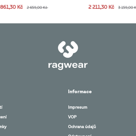
 861,30 Kč
2 211,30 Kč
2 659,00 Kč
3 159,00 
Informace
tí
Impresum
cení
VOP
nky
Ochrana údajů